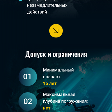
незамедлительных
действий
Допуск и ограничения
Легкий
Минимальный
01
возраст:
15 лет
Максимальная
02
глубина погружения:
нет