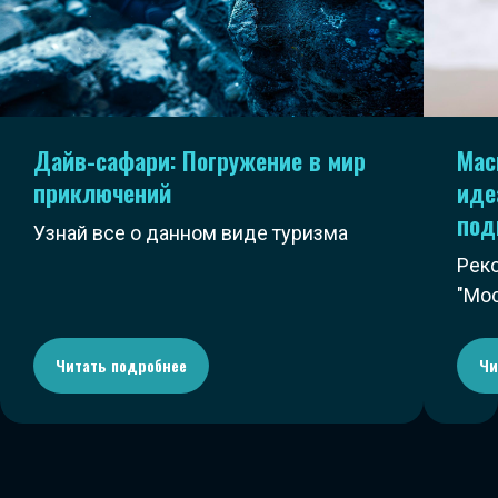
Дайв-сафари: Погружение в мир
Мас
приключений
иде
под
Узнай все о данном виде туризма
Рек
"Мо
Читать подробнее
Чи